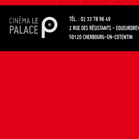
les
entre
articles
TÉL. : 02 33 78 96 49
les
2 RUE DES RÉSISTANTS - EQUEURDRE
articles
50120 CHERBOURG-EN-COTENTIN