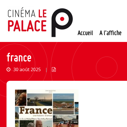
Passer
au
contenu
Accueil
A l’affiche
france
30 août 2025
|