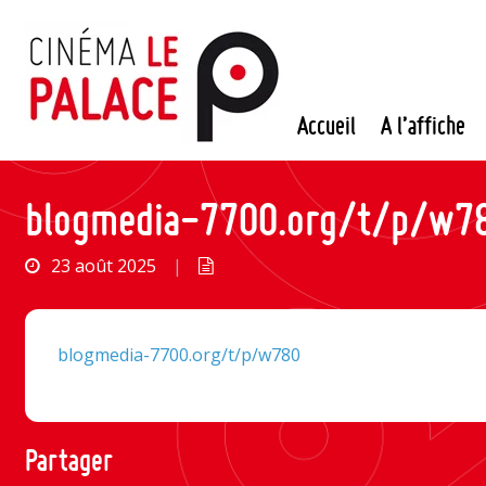
Passer
au
contenu
Accueil
A l’affiche
blogmedia-7700.org/t/p/w7
23 août 2025
|
blogmedia-7700.org/t/p/w780
Partager