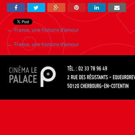
Navigation
←
France, une histoire d’amour
entre
Navigation
←
France, une histoire d’amour
les
entre
articles
TÉL. : 02 33 78 96 49
les
2 RUE DES RÉSISTANTS - EQUEURDRE
articles
50120 CHERBOURG-EN-COTENTIN