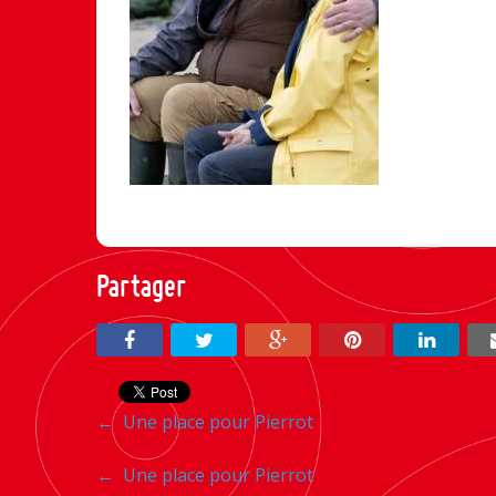
Partager
Navigation
←
Une place pour Pierrot
entre
Navigation
←
Une place pour Pierrot