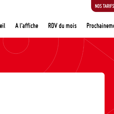
NOS TARIF
eil
A l’affiche
RDV du mois
Prochainem