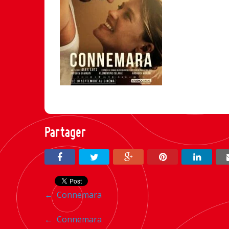
Partager
Navigation
←
Connemara
entre
Navigation
←
Connemara