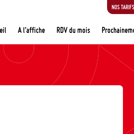
NOS TARIF
eil
A l’affiche
RDV du mois
Prochainem