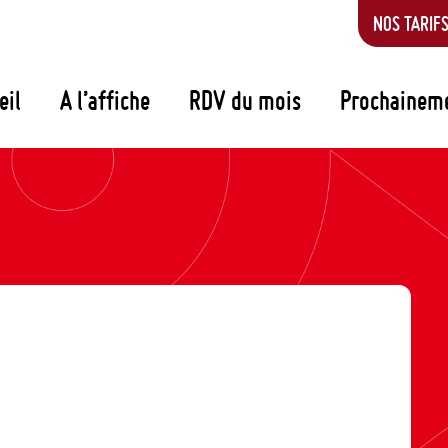
NOS TARIF
eil
A l’affiche
RDV du mois
Prochainem