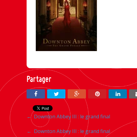
Partager
Navigation
←
Downton Abbey III : le grand final
entre
Navigation
←
Downton Abbey III : le grand final