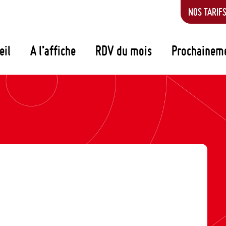
NOS TARIF
eil
A l’affiche
RDV du mois
Prochainem