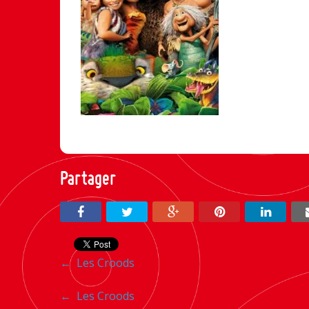
Partager
Navigation
←
Les Croods
entre
Navigation
←
Les Croods