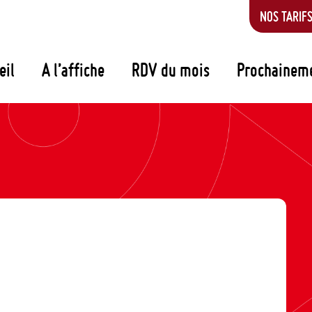
NOS TARIF
eil
A l’affiche
RDV du mois
Prochainem