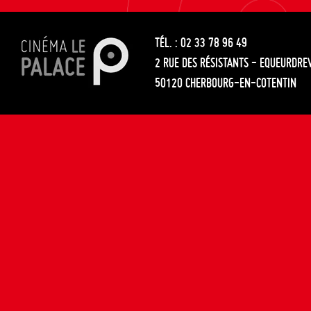
les
entre
articles
TÉL. : 02 33 78 96 49
les
2 RUE DES RÉSISTANTS - EQUEURDRE
articles
50120 CHERBOURG-EN-COTENTIN