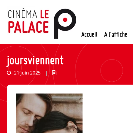
Passer
au
contenu
Accueil
A l’affiche
joursviennent
21 juin 2025
|