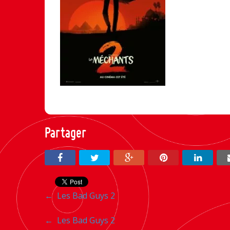
Partager
Navigation
←
Les Bad Guys 2
entre
Navigation
←
Les Bad Guys 2