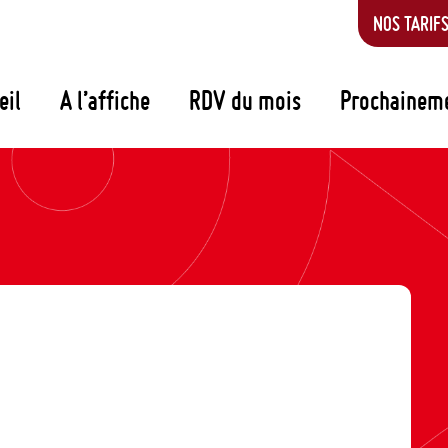
NOS TARIF
eil
A l’affiche
RDV du mois
Prochainem