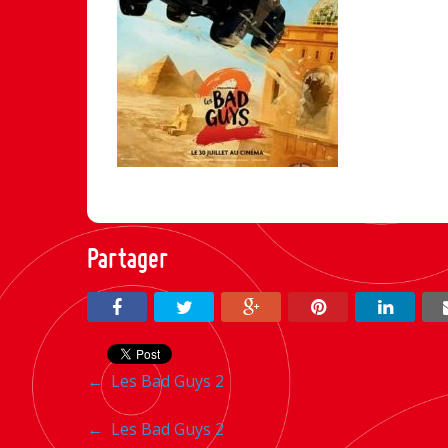
Partager
Navigation
←
Les Bad Guys 2
entre
Navigation
←
Les Bad Guys 2