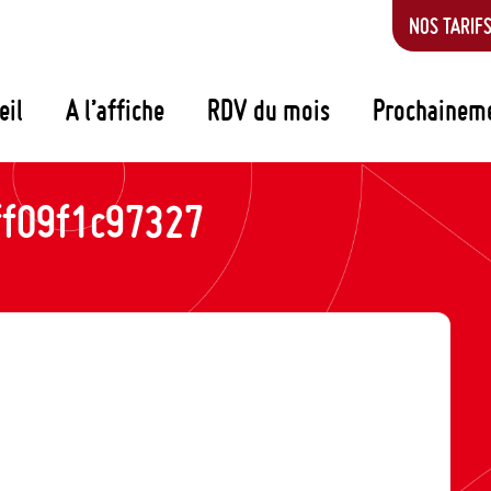
NOS TARIF
eil
A l’affiche
RDV du mois
Prochainem
f09f1c97327