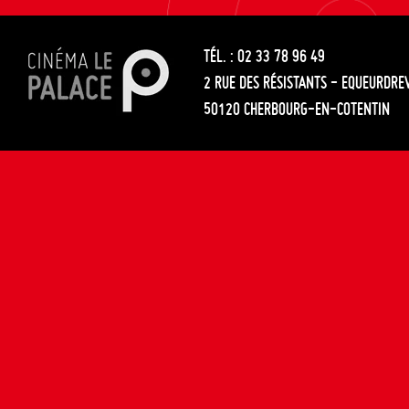
les
entre
articles
TÉL. : 02 33 78 96 49
les
2 RUE DES RÉSISTANTS - EQUEURDRE
articles
50120 CHERBOURG-EN-COTENTIN