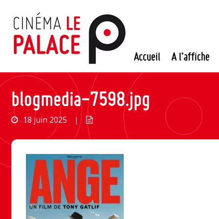
Passer
au
contenu
Accueil
A l’affiche
blogmedia-7598.jpg
18 juin 2025
|