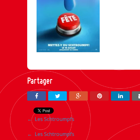
Partager
Navigation
←
Les Schtroumpfs
entre
Navigation
←
Les Schtroumpfs