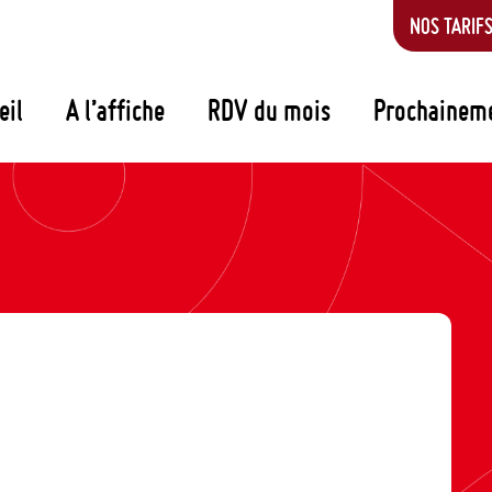
NOS TARIF
eil
A l’affiche
RDV du mois
Prochainem