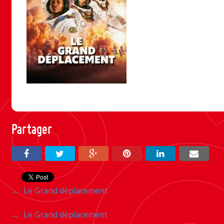
Partager
Navigation
←
Le Grand déplacement
entre
Navigation
←
Le Grand déplacement