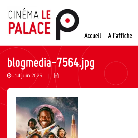
Passer
au
contenu
Accueil
A l’affiche
blogmedia-7564.jpg
14 juin 2025
|