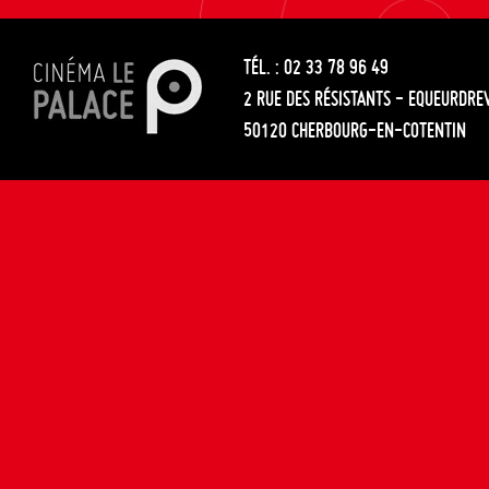
les
entre
articles
TÉL. : 02 33 78 96 49
les
2 RUE DES RÉSISTANTS - EQUEURDRE
articles
50120 CHERBOURG-EN-COTENTIN