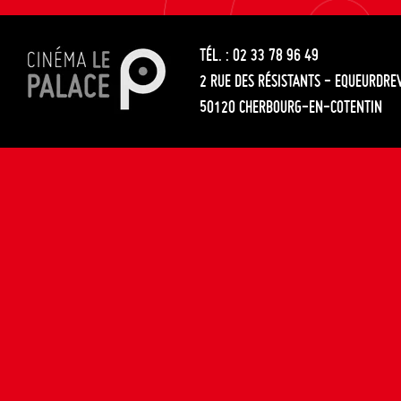
les
entre
articles
TÉL. : 02 33 78 96 49
les
2 RUE DES RÉSISTANTS - EQUEURDRE
articles
50120 CHERBOURG-EN-COTENTIN