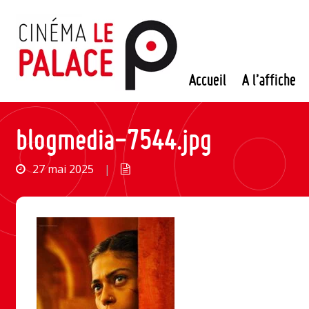
Passer
au
contenu
Accueil
A l’affiche
blogmedia-7544.jpg
27 mai 2025
|