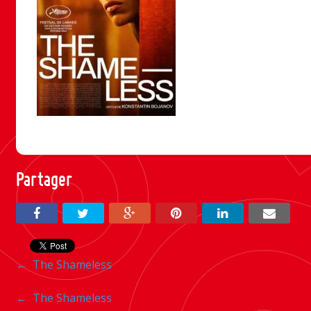
Partager
Navigation
←
The Shameless
entre
Navigation
←
The Shameless