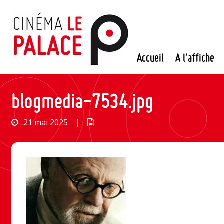
Passer
au
contenu
Accueil
A l’affiche
blogmedia-7534.jpg
21 mai 2025
|