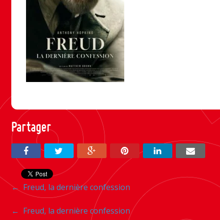
Partager
Navigation
←
Freud, la dernière confession
entre
Navigation
←
Freud, la dernière confession