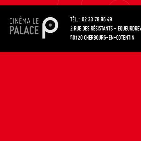
les
entre
articles
TÉL. : 02 33 78 96 49
les
2 RUE DES RÉSISTANTS - EQUEURDRE
articles
50120 CHERBOURG-EN-COTENTIN