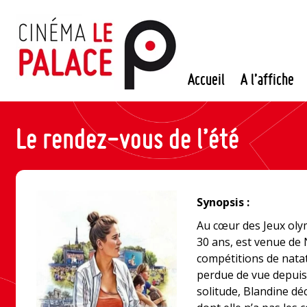
Passer
au
contenu
Accueil
A l’affiche
Le rendez-vous de l’été
Synopsis :
Au cœur des Jeux oly
30 ans, est venue de
compétitions de nata
perdue de vue depuis 
solitude, Blandine dé