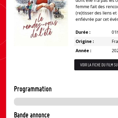
dont elle n’a pas les c
femme fait des rencon
(re)tisser des liens e
enfiévrée par cet é
Durée :
01
Origine :
Fr
Année :
20
VOIR LA FICHE DU FILM SU
Programmation
Bande annonce