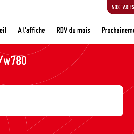
NOS TARIF
eil
A l’affiche
RDV du mois
Prochainem
p/w780