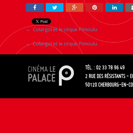
Navigation
←
Colargol et le cirque Pimoulu
entre
Navigation
←
Colargol et le cirque Pimoulu
les
entre
articles
TÉL. : 02 33 78 96 49
les
2 RUE DES RÉSISTANTS - 
articles
50120 CHERBOURG-EN-CO