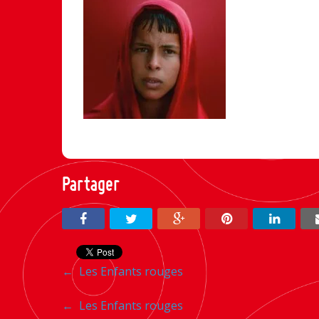
Partager
Navigation
←
Les Enfants rouges
entre
Navigation
←
Les Enfants rouges