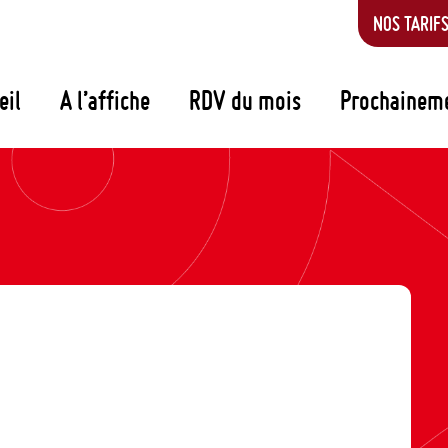
NOS TARIF
eil
A l’affiche
RDV du mois
Prochainem