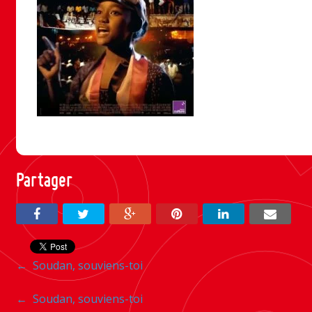
Partager
Navigation
←
Soudan, souviens-toi
entre
Navigation
←
Soudan, souviens-toi