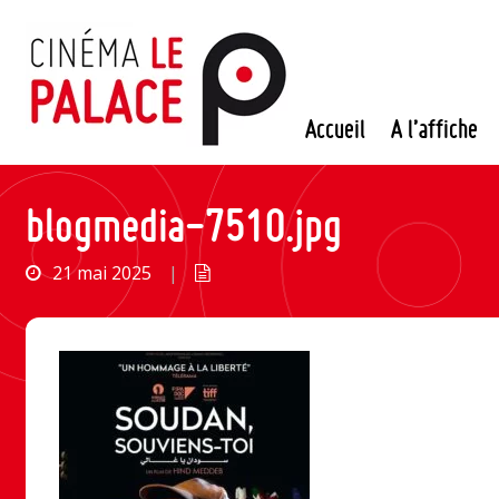
Passer
au
contenu
Accueil
A l’affiche
blogmedia-7510.jpg
21 mai 2025
|