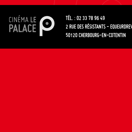
les
entre
articles
TÉL. : 02 33 78 96 49
les
2 RUE DES RÉSISTANTS - EQUEURDRE
articles
50120 CHERBOURG-EN-COTENTIN