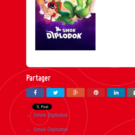
Partager
Navigation
←
Smok Diplodok
entre
Navigation
←
Smok Diplodok