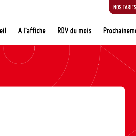
NOS TARIF
eil
A l’affiche
RDV du mois
Prochainem