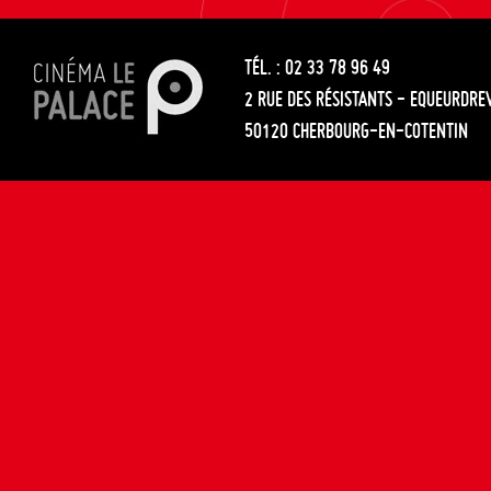
les
entre
articles
TÉL. : 02 33 78 96 49
les
2 RUE DES RÉSISTANTS - EQUEURDRE
articles
50120 CHERBOURG-EN-COTENTIN