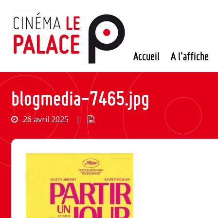
Passer
au
contenu
Accueil
A l’affiche
blogmedia-7465.jpg
26 avril 2025
|