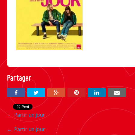
Partager
Navigation
←
Partir un jour
entre
Navigation
←
Partir un jour