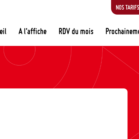
NOS TARIF
eil
A l’affiche
RDV du mois
Prochainem