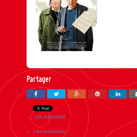
Partager
Navigation
←
Les musiciens
entre
Navigation
←
Les musiciens