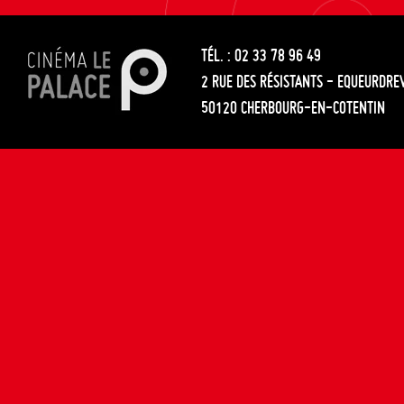
les
entre
articles
TÉL. : 02 33 78 96 49
les
2 RUE DES RÉSISTANTS - EQUEURDRE
articles
50120 CHERBOURG-EN-COTENTIN