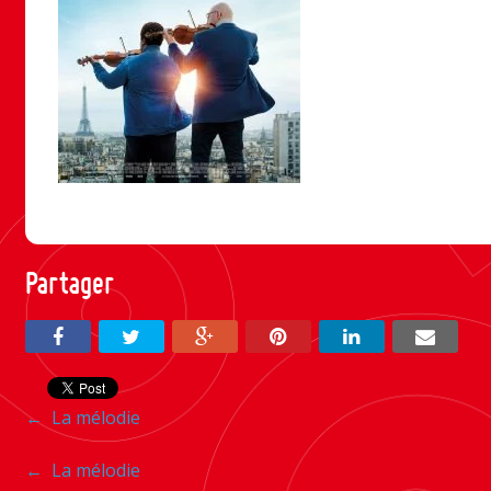
Partager
Navigation
←
La mélodie
entre
Navigation
←
La mélodie