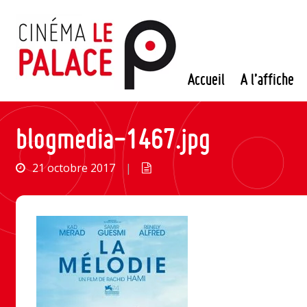
Passer
au
contenu
Accueil
A l’affiche
blogmedia-1467.jpg
21 octobre 2017
|