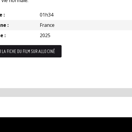
 vie normale.
e :
01h34
ne :
France
e :
2025
R LA FICHE DU FILM SUR ALLO CINÉ