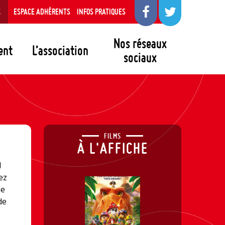
S
ESPACE ADHÉRENTS
INFOS PRATIQUES
Nos réseaux
ent
L’association
sociaux
FILMS
À L'AFFICHE
d
ez
ne
de