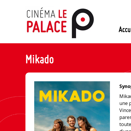
Passer
au
contenu
Accu
Mikado
Synop
Mikad
une p
Vince
paren
toute