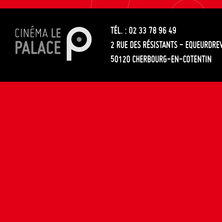
les
entre
articles
TÉL. : 02 33 78 96 49
les
2 RUE DES RÉSISTANTS - EQUEURDRE
articles
50120 CHERBOURG-EN-COTENTIN