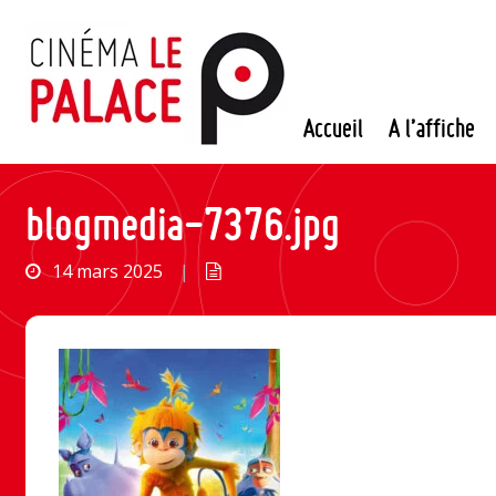
Passer
au
contenu
Accueil
A l’affiche
blogmedia-7376.jpg
14 mars 2025
|