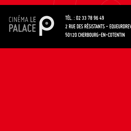
les
entre
articles
TÉL. : 02 33 78 96 49
les
2 RUE DES RÉSISTANTS - EQUEURDRE
articles
50120 CHERBOURG-EN-COTENTIN