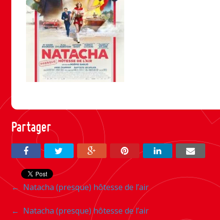
Partager
Navigation
←
Natacha (presque) hôtesse de l’air
entre
Navigation
←
Natacha (presque) hôtesse de l’air