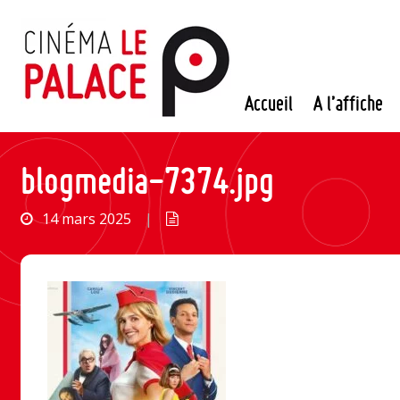
Passer
au
contenu
Accueil
A l’affiche
blogmedia-7374.jpg
14 mars 2025
|