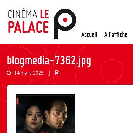
Passer
au
contenu
Accueil
A l’affiche
blogmedia-7362.jpg
14 mars 2025
|