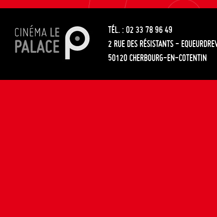
les
entre
articles
TÉL. : 02 33 78 96 49
les
2 RUE DES RÉSISTANTS - EQUEURDRE
articles
50120 CHERBOURG-EN-COTENTIN