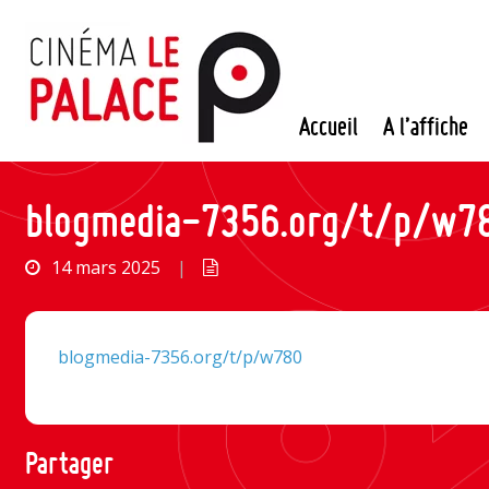
Passer
au
contenu
Accueil
A l’affiche
blogmedia-7356.org/t/p/w7
14 mars 2025
|
blogmedia-7356.org/t/p/w780
Partager