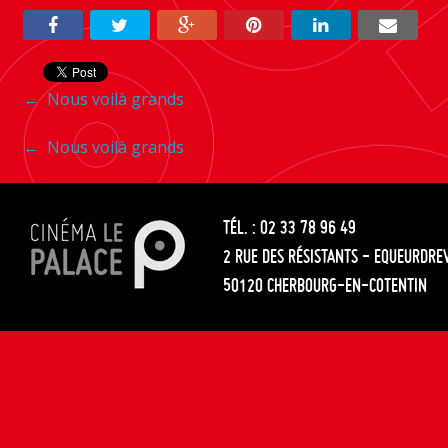
Navigation
←
Nous voilà grands
entre
Navigation
←
Nous voilà grands
les
entre
articles
TÉL. : 02 33 78 96 49
les
2 RUE DES RÉSISTANTS - EQUEURDRE
articles
50120 CHERBOURG-EN-COTENTIN