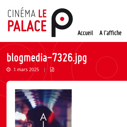
Passer
au
contenu
Accueil
A l’affiche
blogmedia-7326.jpg
1 mars 2025
|