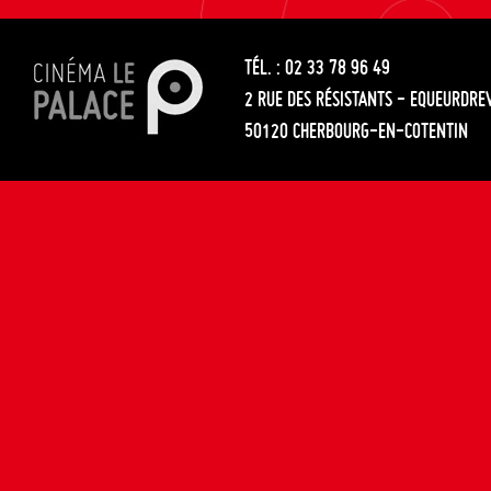
les
entre
articles
TÉL. : 02 33 78 96 49
les
2 RUE DES RÉSISTANTS - EQUEURDRE
articles
50120 CHERBOURG-EN-COTENTIN