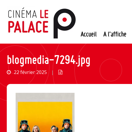
Passer
au
contenu
Accueil
A l’affiche
blogmedia-7294.jpg
22 février 2025
|