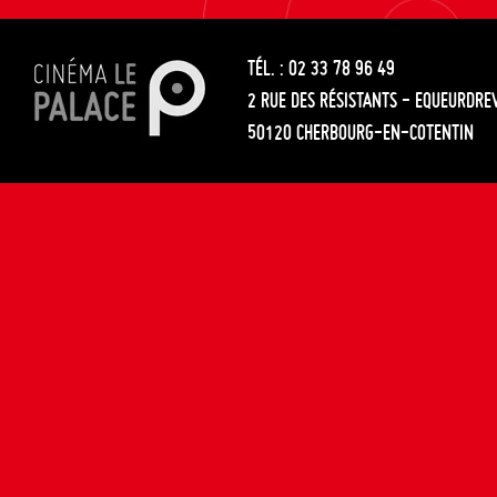
les
entre
articles
TÉL. : 02 33 78 96 49
les
2 RUE DES RÉSISTANTS - EQUEURDRE
articles
50120 CHERBOURG-EN-COTENTIN