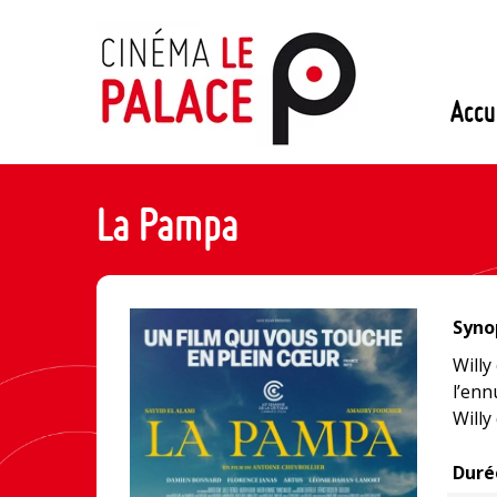
Passer
au
contenu
Accu
La Pampa
Synop
Willy
l’enn
Willy
Duré