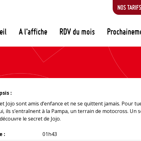
NOS TARIF
eil
A l’affiche
RDV du mois
Prochainem
sis :
 et Jojo sont amis d’enfance et ne se quittent jamais. Pour tu
ui, ils s’entraînent à la Pampa, un terrain de motocross. Un s
 découvre le secret de Jojo.
e :
01h43