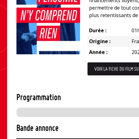
financements libyens, 
permettre de tout com
plus retentissants de
Durée :
01
Origine :
Fr
Année :
20
VOIR LA FICHE DU FILM SU
Programmation
Bande annonce