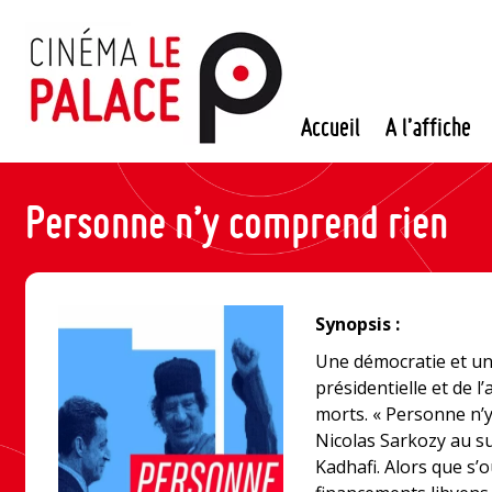
Passer
au
contenu
Accueil
A l’affiche
Personne n’y comprend rien
Synopsis :
Une démocratie et un
présidentielle et de l
morts. « Personne n’y
Nicolas Sarkozy au suj
Kadhafi. Alors que s’o