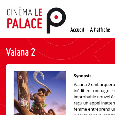
Passer
au
contenu
Accueil
A l’affiche
Vaiana 2
Synopsis :
Vaiana 2 embarquera 
inédit en compagnie d
improbable nouvel éq
reçu un appel inatten
femme entreprend un 