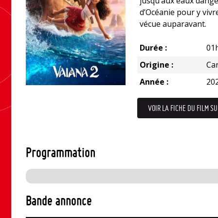
jusqu’aux eaux dange
d’Océanie pour y viv
vécue auparavant.
Durée :
01
Origine :
Ca
Année :
20
VOIR LA FICHE DU FILM SU
Programmation
Bande annonce