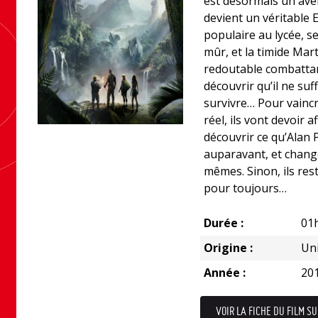
est désormais un aven
devient un véritable Ei
populaire au lycée, s
mûr, et la timide Ma
redoutable combattan
découvrir qu’il ne suff
survivre… Pour vaincr
réel, ils vont devoir 
découvrir ce qu’Alan P
auparavant, et changer
mêmes. Sinon, ils res
pour toujours…
Durée :
01
Origine :
Uni
Année :
20
VOIR LA FICHE DU FILM SU