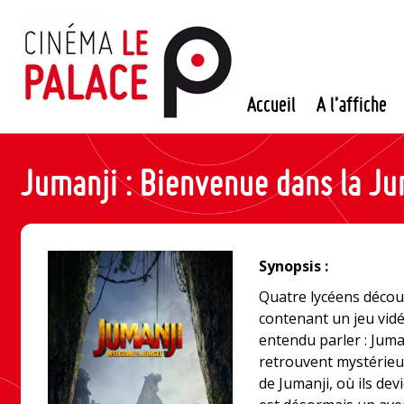
Passer
au
contenu
Accueil
A l’affiche
Jumanji : Bienvenue dans la Ju
Synopsis :
Quatre lycéens découv
contenant un jeu vidé
entendu parler : Juman
retrouvent mystérieu
de Jumanji, où ils de