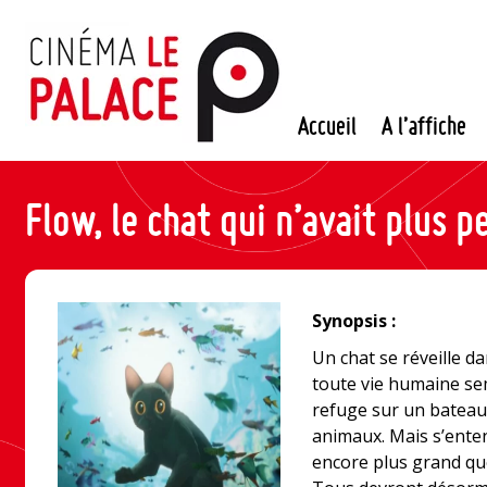
Passer
au
contenu
Accueil
A l’affiche
Flow, le chat qui n’avait plus p
Synopsis :
Un chat se réveille d
toute vie humaine sem
refuge sur un bateau
animaux. Mais s’enten
encore plus grand que