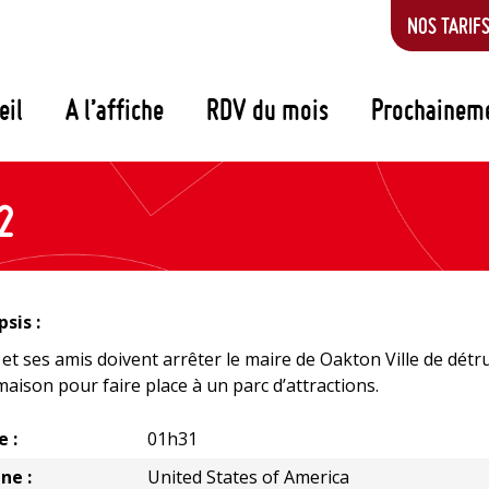
NOS TARIF
eil
A l’affiche
RDV du mois
Prochainem
2
sis :
 et ses amis doivent arrêter le maire de Oakton Ville de détr
maison pour faire place à un parc d’attractions.
e :
01h31
ne :
United States of America