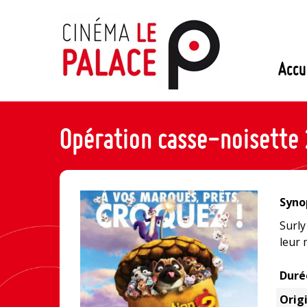
Passer
au
contenu
Accu
Opération casse-noisette 
Synop
Surly
leur 
Duré
Origi