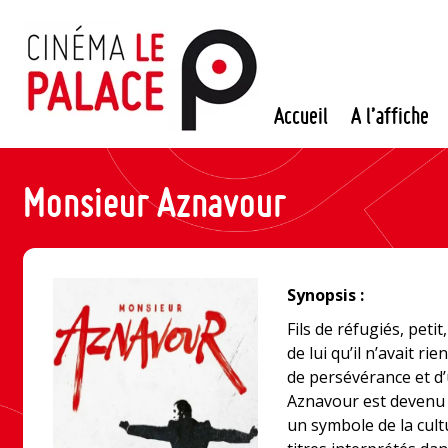
Passer
au
contenu
Accueil
A l’affiche
Monsieur Aznavour
Synopsis :
Fils de réfugiés, petit
de lui qu’il n’avait rie
de persévérance et d
Aznavour est devenu
un symbole de la cult