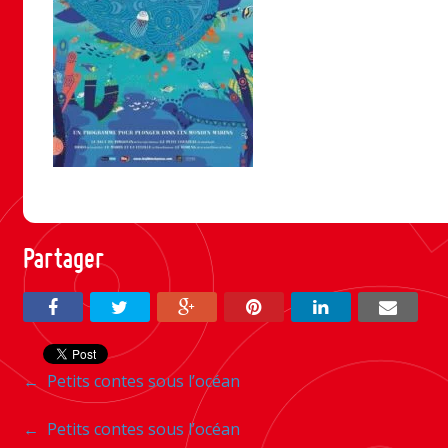
Partager
Navigation
←
Petits contes sous l’océan
entre
Navigation
←
Petits contes sous l’océan