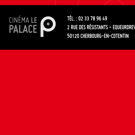
les
entre
articles
TÉL. : 02 33 78 96 49
les
2 RUE DES RÉSISTANTS - EQUEURDRE
articles
50120 CHERBOURG-EN-COTENTIN