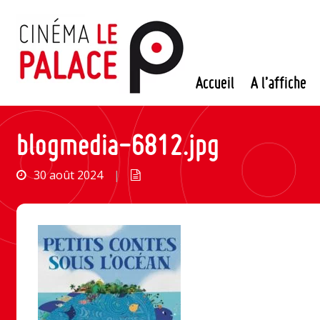
Passer
au
contenu
Accueil
A l’affiche
blogmedia-6812.jpg
30 août 2024
|