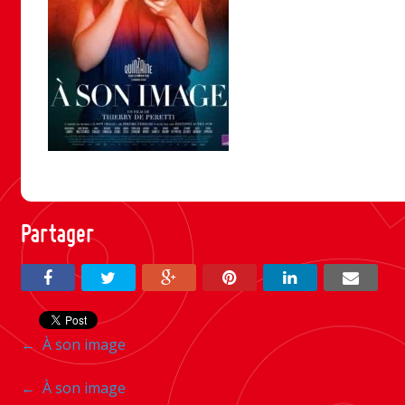
Partager
Navigation
←
À son image
entre
Navigation
←
À son image