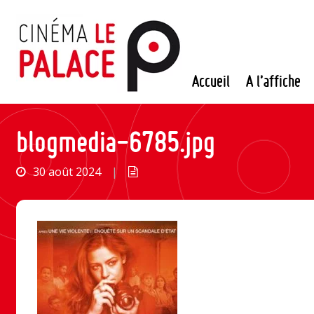
Passer
au
contenu
Accueil
A l’affiche
blogmedia-6785.jpg
30 août 2024
|