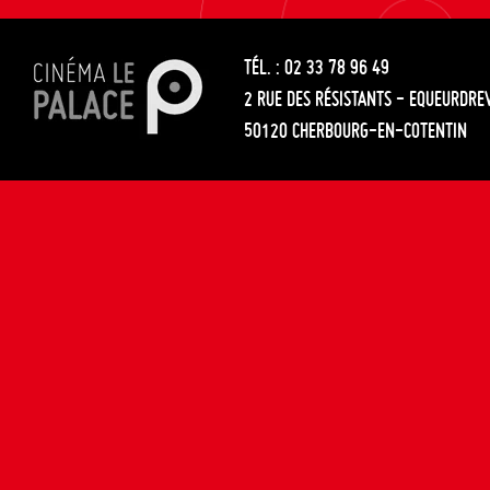
les
entre
articles
TÉL. : 02 33 78 96 49
les
2 RUE DES RÉSISTANTS - EQUEURDRE
articles
50120 CHERBOURG-EN-COTENTIN