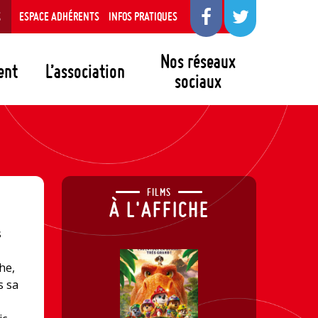
S
ESPACE ADHÉRENTS
INFOS PRATIQUES
Nos réseaux
ent
L’association
sociaux
FILMS
À L'AFFICHE
s
he,
s sa
.