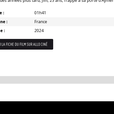
des années plus tard, Jim, 23 ans, frappe à sa porte d’Aymeri
e :
01h41
ne :
France
e :
2024
R LA FICHE DU FILM SUR ALLO CINÉ