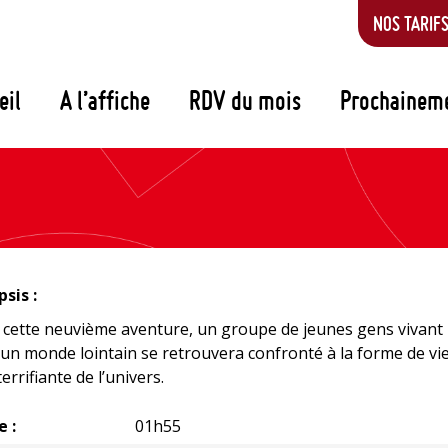
NOS TARIF
eil
A l’affiche
RDV du mois
Prochainem
sis :
cette neuvième aventure, un groupe de jeunes gens vivant
un monde lointain se retrouvera confronté à la forme de vie
terrifiante de l’univers.
e :
01h55