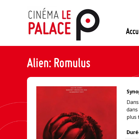
Passer
au
contenu
Accu
Alien: Romulus
Synop
Dans 
dans 
plus 
Duré