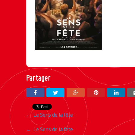
Partager
Navigation
←
Le Sens de la fête
entre
Navigation
←
Le Sens de la fête