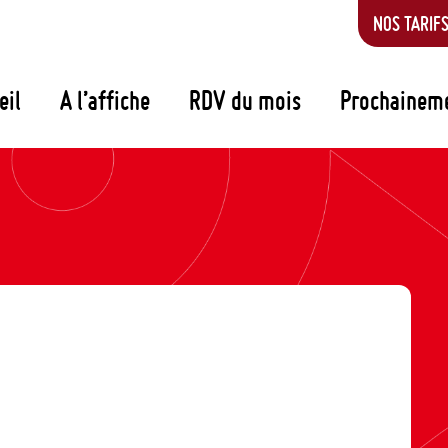
NOS TARIF
eil
A l’affiche
RDV du mois
Prochainem