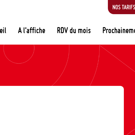
NOS TARIF
eil
A l’affiche
RDV du mois
Prochainem