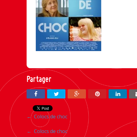
Partager
Navigation
←
Colocs de choc
entre
Navigation
←
Colocs de choc