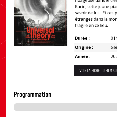
nuageuse dans le ciel
Karin, cette jeune pia
savoir de lui… Et ces
étranges dans la mon
fragile en ce lieu.
Durée :
01
Origine :
Ge
Année :
20
VOIR LA FICHE DU FILM SU
Programmation