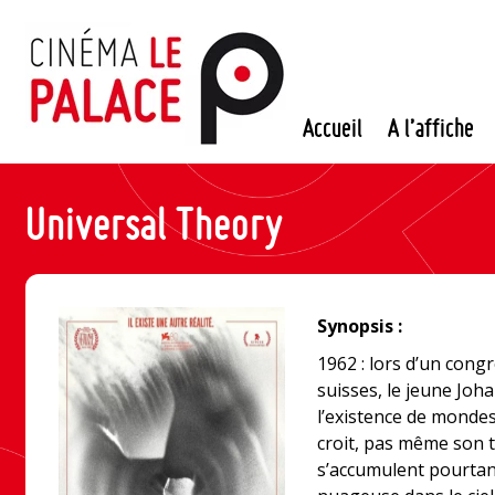
Passer
au
contenu
Accueil
A l’affiche
Universal Theory
Synopsis :
1962 : lors d’un cong
suisses, le jeune Joh
l’existence de mondes
croit, pas même son 
s’accumulent pourtan