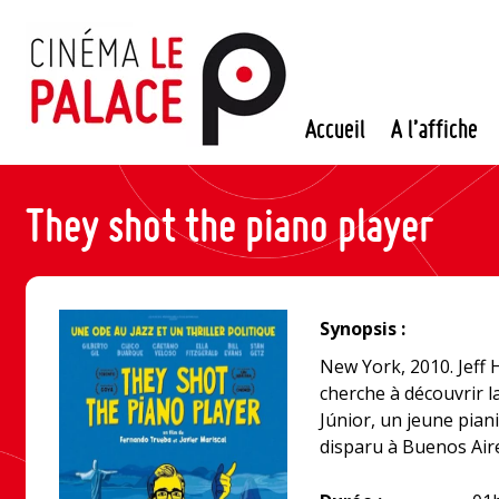
Passer
au
contenu
Accueil
A l’affiche
They shot the piano player
Synopsis :
New York, 2010. Jeff H
cherche à découvrir l
Júnior, un jeune pian
disparu à Buenos Aire