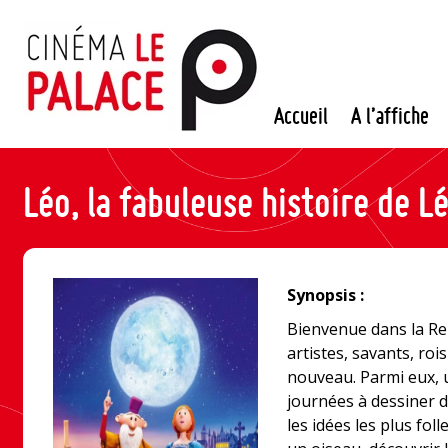
Passer
au
contenu
Accueil
A l’affiche
Léo, la fabuleuse histoire de L
Synopsis :
Bienvenue dans la Re
artistes, savants, ro
nouveau. Parmi eux, 
journées à dessiner d
les idées les plus fol