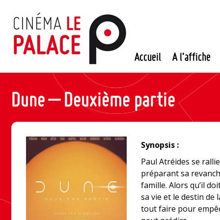
Passer
au
contenu
Accueil
A l’affiche
Dune – Deuxième partie
Synopsis :
Paul Atréides se rall
préparant sa revanche
famille. Alors qu’il do
sa vie et le destin de
tout faire pour empêc