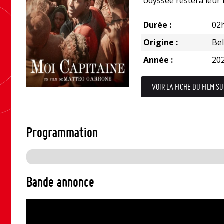
odyssée restera leur
Durée :
02
Origine :
Be
Année :
20
VOIR LA FICHE DU FILM SU
Programmation
Bande annonce