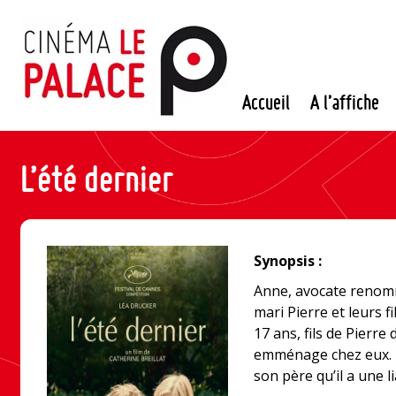
Passer
au
contenu
Accueil
A l’affiche
L’été dernier
Synopsis :
Anne, avocate renomm
mari Pierre et leurs fi
17 ans, fils de Pierre
emménage chez eux. P
son père qu’il a une li