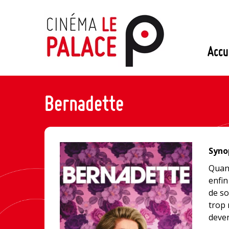
Passer
au
contenu
Accu
Bernadette
Synop
Quand
enfin
de so
trop 
deven